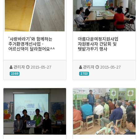
'사랑바라기'와 함께하는
아름다운여정지원사업
주거환경개선사업 -
자원봉사자 간담회 및
어르신댁이 달라졌어요^^
텃밭가꾸기 행사
관리자
2015-05-27
관리자
2015-05-27
2569
2703