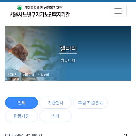
갤러리
HOME
커뮤니티
갤러리
전체
기관행사
후원 자원봉사
활동사진
기타
Total 746건
43 페이지