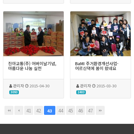
진아교통(주) 어버이날기념,
BaMI 주거환경개선사업-
아름다운 나눔 실천
어르신댁에 봄이 왔네요
관리자
2015-04-30
관리자
2015-03-30
3093
2483
41
42
44
45
46
47
43