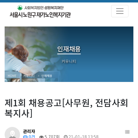
인재채용
HOME
커뮤니티
인재채용
제1회 채용공고[사무원, 전담사회
복지사]
관리자
0건
5,707회
21-01-18 13:58